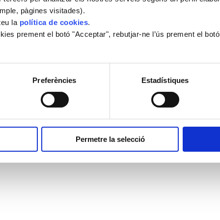
mple, pàgines visitades).
Avís Legal
teu la
política de cookies
.
ies prement el botó "Acceptar", rebutjar-ne l’ús prement el botó 
Política de Privacitat
Política de privacitat en xarxes socials
Condicions generals de contractació
Politica de Cookies
Preferències
Estadístiques
Permetre la selecció