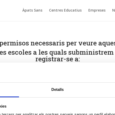
Àpats Sans
Centres Educatius
Empreses
N
 permisos necessaris per veure aque
les escoles a les quals subministrem 
registrar-se a:
El meu compte
Detalls
kies
 tercers per analitzar els nostres serveis segons un perfil elabor