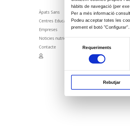
hàbits de navegació (per exe
Àpats Sans
Per a més informació consul
Podeu acceptar totes les cook
Centres Educatius
prement el botó "Configurar".
Empreses
Noticies nutricionals
Selecció
Contacte
Requeriments
de
consentiment
Rebutjar