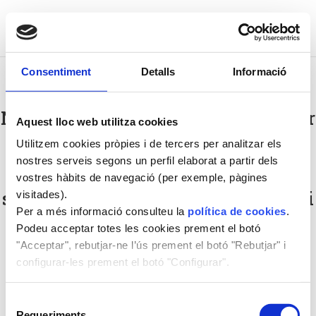
Consentiment
Detalls
Informació
No tens els permisos necessaris per
Aquest lloc web utilitza cookies
veure aquest contingut
Utilitzem cookies pròpies i de tercers per analitzar els
Si necessiteu accedir a alguna de
nostres serveis segons un perfil elaborat a partir dels
les escoles a les quals
vostres hàbits de navegació (per exemple, pàgines
subministrem els nostres menús, si
visitades).
us plau ha de registrar-se a:
Per a més informació consulteu la
política de cookies
.
Podeu acceptar totes les cookies prement el botó
"Acceptar", rebutjar-ne l’ús prement el botó "Rebutjar" i
El meu compte
configurar-les prement el botó "Configurar".
Selecció
Requeriments